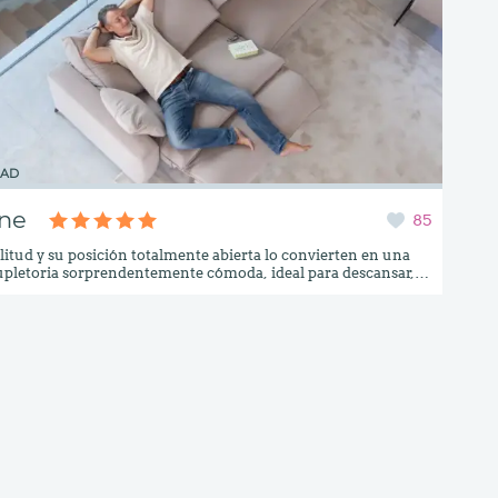
DAD
ne
85
itud y su posición totalmente abierta lo convierten en una
pletoria sorprendentemente cómoda, ideal para descansar,
ocasionalmente o mejorar la calidad del descanso en
ciones. Selene es la elección ideal para quienes
un sofá relax modular innovador, con un nivel de comodidad
onal y la capacidad de transformarse en una auténtica zona
 disfrutar del confort sin
… aunque debemos advertirte de algo: Puede crear adicción.