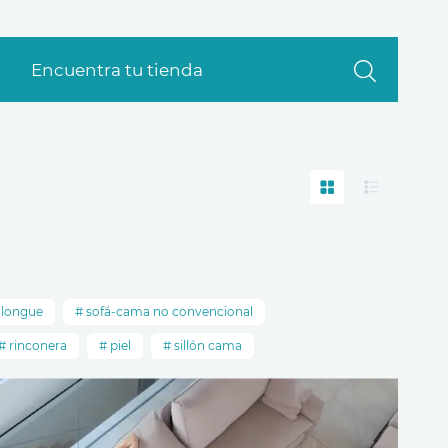
Encuentra tu tienda
 longue
sofá-cama no convencional
rinconera
piel
sillón cama