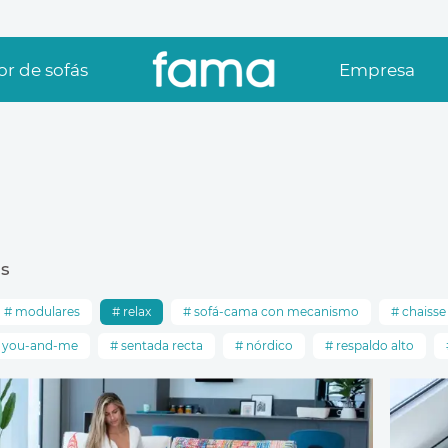
r de sofás
Empresa
s
modulares
relax
sofá-cama con mecanismo
chaisse
o you-and-me
sentada recta
nórdico
respaldo alto