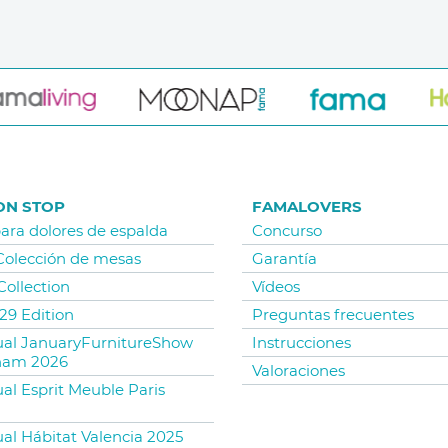
ON STOP
FAMALOVERS
para dolores de espalda
Concurso
 Colección de mesas
Garantía
Collection
Vídeos
29 Edition
Preguntas frecuentes
tual JanuaryFurnitureShow
Instrucciones
ham 2026
Valoraciones
ual Esprit Meuble Paris
ual Hábitat Valencia 2025