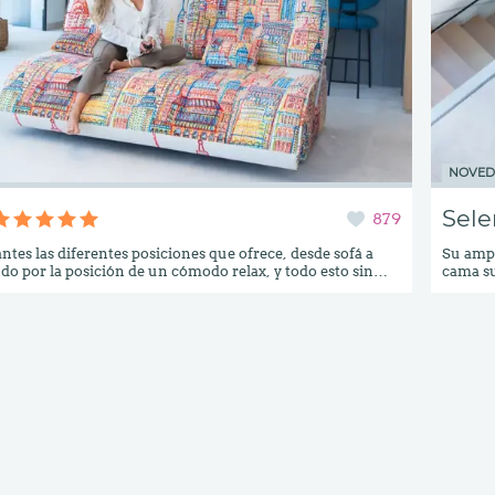
NOVE
Sele
879
ntes las diferentes posiciones que ofrece, desde sofá a
Su ampl
o por la posición de un cómodo relax, y todo esto sin
cama su
levantarnos. Es muy cómodo como sofá de medidas
dormir 
(204cm. de ancho por 100cm. de fondo), y en unos
determinadas situa
e convierte en una espectacular cama de 140cm x 204cm
buscan 
 de poliuretano de 35 Kg. en una sola pieza. Además, el
excepci
resenta un ingenioso sistema también motorizado que
de descanso. Un modelo pensado para
ular la profundidad del sofá y la inclinación del respaldo,
límites
 utilizar el sofá como relax para cuatro personas. Si además
e solamente necesita 40cm de espacio para la apertura,
 puede pedir. Además de los accesorios extra disponibles,
nta de diseño o el protector cubre-colchón, Indy viene
ana bajera ajustable de regalo.