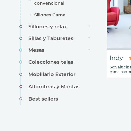
convencional
Sillones Cama
Sillones y relax
Sillas y Taburetes
Mesas
Indy
Colecciones telas
Son alucina
cama pasand
Mobiliario Exterior
tener que 
contenidas 
Alfombras y Mantas
segundos s
con colchón
respaldo p
Best sellers
permite reg
y así poder
añadimos qu
poco más se
como una ma
con una sáb