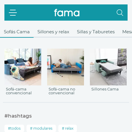
Sofás Cama
Sillones y relax
Sillas y Taburetes
Mes
Sofá-cama
Sofá-cama no
Sillones Cama
convencional
convencional
#hashtags
todos
modulares
relax