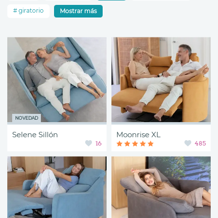
giratorio
Mostrar más
NOVEDAD
Selene Sillón
Moonrise XL
16
485