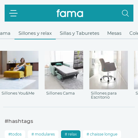
Cama
Sillones y relax
Sillas y Taburetes
Mesas
Col
Sillones You&Me
Sillones Cama
Sillones para
S
Escritorio
#hashtags
todos
modulares
relax
chaisse longue