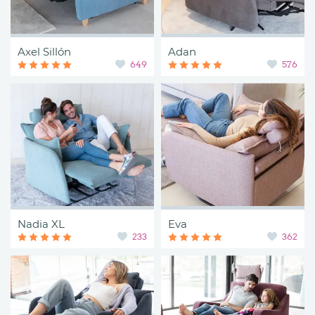
Axel Sillón
Adan
649
576
Nadia XL
Eva
233
362