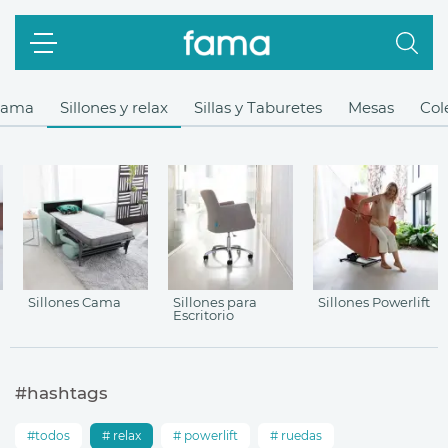
Cama
Sillones y relax
Sillas y Taburetes
Mesas
Col
Sillones Cama
Sillones para
Sillones Powerlift
Escritorio
#hashtags
todos
relax
powerlift
ruedas