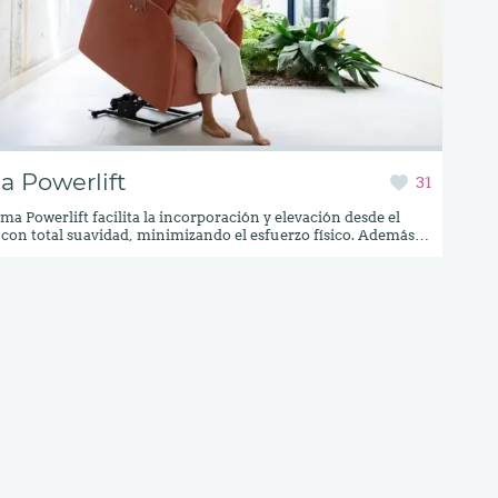
a Powerlift
31
ema Powerlift facilita la incorporación y elevación desde el
 con total suavidad, minimizando el esfuerzo físico. Además,
aldo incluye un reposacabezas independiente ajustable en
 lo que lo convierte también en un excelente sillón para
 de espalda, ya que permite adaptarse a diferentes alturas y
 un soporte cervical óptimo.Los brazos del sillón han sido
os con una forma más estrecha, aportando mayor amplitud a
del asiento sin perder estabilidad ni confort. Todo ello se
su sentada envolvente y mullida, ideal para largas sesiones de
o, lectura o televisión.El sillón levanta personas Nadia está
ble en una amplia gama de tapicerías y colores para
rse en cualquier estilo de decoración, desde el más moderno
l más acogedor.