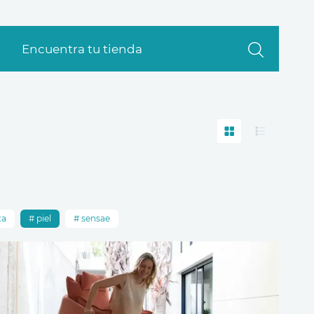
Encuentra tu tienda
ta
piel
sensae