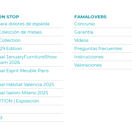
ON STOP
FAMALOVERS
para dolores de espalda
Concurso
 Colección de mesas
Garantía
Collection
Vídeos
29 Edition
Preguntas frecuentes
tual JanuaryFurnitureShow
Instrucciones
ham 2026
Valoraciones
ual Esprit Meuble Paris
ual Hábitat Valencia 2025
ual Isaloni Milano 2025
TION | Exposición
d