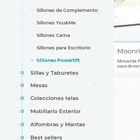
Sillones de Complemento
Sillones You&Me
Sillones Cama
Sillones para Escritorio
Moonri
Sillones Powerlift
Moonrise Po
nace de esc
solicitando
Sillas y Taburetes
estética di
mercado.&nb
Mesas
se ha visto 
estilo.&nbs
Colecciones telas
Mobiliario Exterior
Alfombras y Mantas
Best sellers