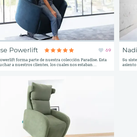
se Powerlift
Nadi
69
werlift forma parte de nuestra colección Paradise. Esta
Su sist
uchar a nuestros clientes, los cuales nos estaban
asiento
 un sillón con mecanismo powerlift pero que tuviera una
su resp
ferente a los que estamos acostumbrados a encontrar en el
altura,
sp;Este sillón está enfocado a personas cuya movilidad
dolores
reducida o que les flaquean las fuerzas, pero no el
ofrecer
p;
diseñad
la zona 
suma a 
descans
disponi
integra
hasta e