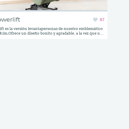
werlift
87
ft es la versión levantapersonas de nuestro emblemático
x Kim.Ofrece un diseño bonito y agradable, a la vez que una
ncreíble gracias las almohadas de respaldo y el
elax. Además, a simple vista nunca dirías que lleva
o el mecanismo Powerlift.