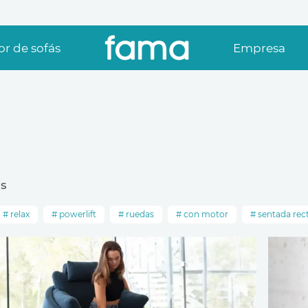
r de sofás
Empresa
s
relax
powerlift
ruedas
con motor
sentada rec