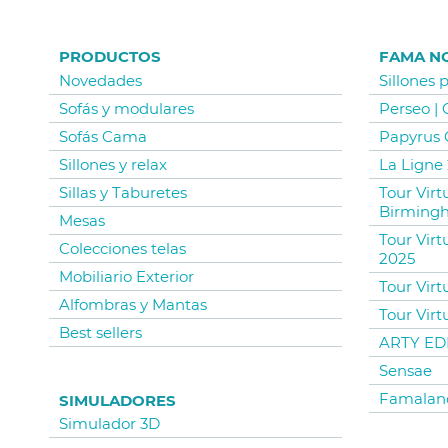
PRODUCTOS
FAMA N
Novedades
Sillones 
Sofás y modulares
Perseo |
Sofás Cama
Papyrus 
Sillones y relax
La Ligne 
Sillas y Taburetes
Tour Vir
Birming
Mesas
Tour Virt
Colecciones telas
2025
Mobiliario Exterior
Tour Virt
Alfombras y Mantas
Tour Virt
Best sellers
ARTY EDI
Sensae
Famalan
SIMULADORES
Simulador 3D