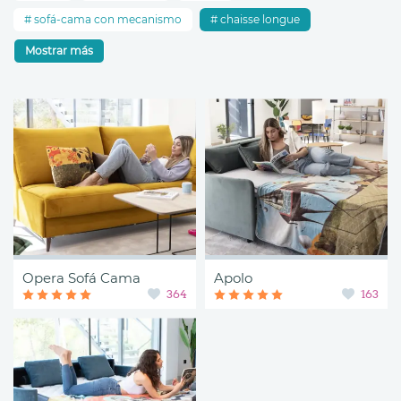
sofá-cama con mecanismo
chaisse longue
Mostrar más
Opera Sofá Cama
Apolo
364
163