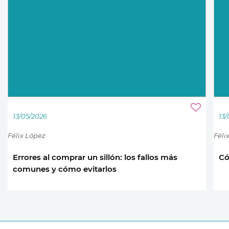
13/05/2026
13
Félix López
Féli
Errores al comprar un sillón: los fallos más
Có
comunes y cómo evitarlos