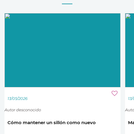
13/05/2026
13
Autor desconocido
Auto
Cómo mantener un sillón como nuevo
Ma