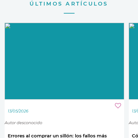
ÚLTIMOS ARTÍCULOS
13/05/2026
13
Autor desconocido
Auto
Errores al comprar un sillón: los fallos más
Có