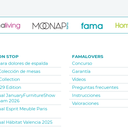
ON STOP
FAMALOVERS
para dolores de espalda
Concurso
 Colección de mesas
Garantía
Collection
Vídeos
29 Edition
Preguntas frecuentes
tual JanuaryFurnitureShow
Instrucciones
ham 2026
Valoraciones
ual Esprit Meuble Paris
ual Hábitat Valencia 2025