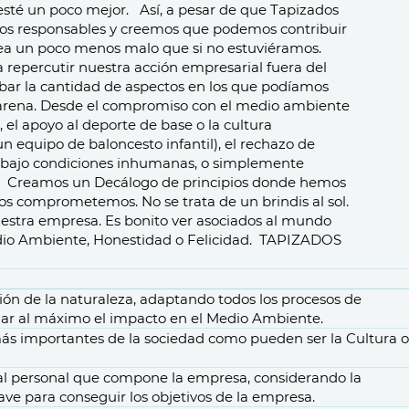
 esté un poco mejor.
Así, a pesar de que Tapizados
s responsables y creemos que podemos contribuir
ea un poco menos malo que si no estuviéramos.
 repercutir nuestra acción empresarial fuera del
ar la cantidad de aspectos en los que podíamos
arena.
Desde el compromiso con el medio ambiente
 el apoyo al deporte de base o la cultura
n equipo de baloncesto infantil), el rechazo de
os bajo condiciones inhumanas, o simplemente
d.
Creamos un Decálogo de principios donde hemos
os comprometemos. No se trata de un brindis al sol.
uestra empresa. Es bonito ver asociados al mundo
io Ambiente, Honestidad o Felicidad.
TAPIZADOS
ción de la naturaleza, adaptando todos los procesos de
zar al máximo el impacto en el
Medio Ambiente.
ás importantes de la sociedad como pueden ser la
Cultura
o
l personal que compone la empresa, considerando la
lave
para conseguir los objetivos de la empresa.