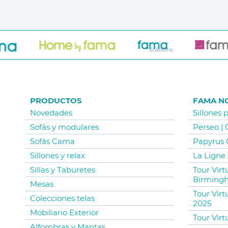
PRODUCTOS
FAMA N
Novedades
Sillones 
Sofás y modulares
Perseo |
Sofás Cama
Papyrus 
Sillones y relax
La Ligne 
Sillas y Taburetes
Tour Vir
Birming
Mesas
Tour Virt
Colecciones telas
2025
Mobiliario Exterior
Tour Virt
Alfombras y Mantas