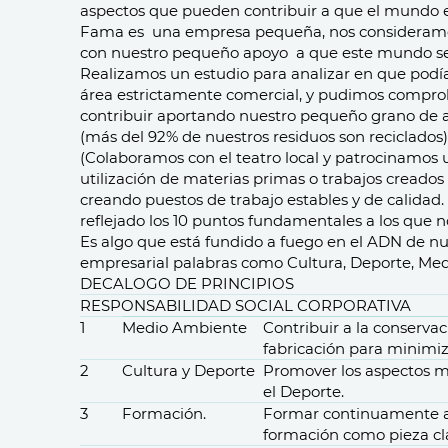
aspectos que pueden contribuir a que el mundo
Fama es una empresa pequeña, nos consideramo
con nuestro pequeño apoyo a que este mundo s
Realizamos un estudio para analizar en que podía
área estrictamente comercial, y pudimos comprob
contribuir aportando nuestro pequeño grano de 
(más del 92% de nuestros residuos son reciclados),
(Colaboramos con el teatro local y patrocinamos u
utilización de materias primas o trabajos cread
creando puestos de trabajo estables y de calida
reflejado los 10 puntos fundamentales a los que n
Es algo que está fundido a fuego en el ADN de n
empresarial palabras como Cultura, Deporte, Med
DECALOGO DE PRINCIPIOS
RESPONSABILIDAD SOCIAL CORPORATIVA
1
Medio Ambiente
Contribuir a la conserva
fabricación para minimi
2
Cultura y Deporte
Promover los aspectos m
el
Deporte.
3
Formación.
Formar continuamente a
formación
como
pieza c