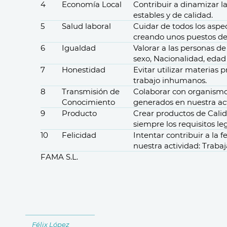
4
Economía Local
Contribuir a dinamizar l
estables
y de calidad.
5
Salud laboral
Cuidar de todos los aspe
creando unos puestos d
6
Igualdad
Valorar a las personas d
sexo, Nacionalidad, edad
7
Honestidad
Evitar
utilizar materias p
trabajo inhumanos.
8
Transmisión de
Colaborar con
organismo
Conocimiento
generados en nuestra act
9
Producto
Crear productos de
Cali
siempre los requisitos le
10
Felicidad
Intentar
contribuir a la f
nuestra actividad: Trabaj
FAMA S.L.
Félix López