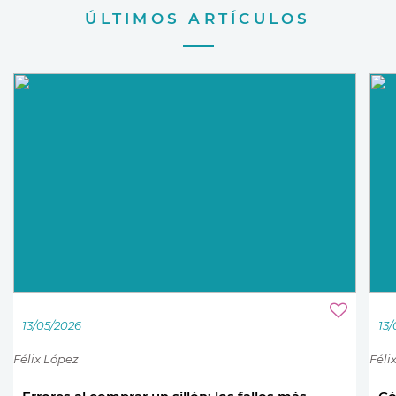
ÚLTIMOS ARTÍCULOS
13/05/2026
13
Félix López
Féli