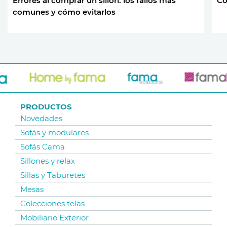
Errores al comprar un sillón: los fallos más
Có
comunes y cómo evitarlos
PRODUCTOS
Novedades
Sofás y modulares
Sofás Cama
Sillones y relax
Sillas y Taburetes
Mesas
Colecciones telas
Mobiliario Exterior