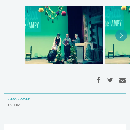
Félix López
OCHP