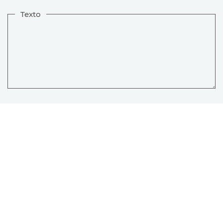
Texto
He leído y acepto las condiciones de la
política de privacidad
ENVIAR