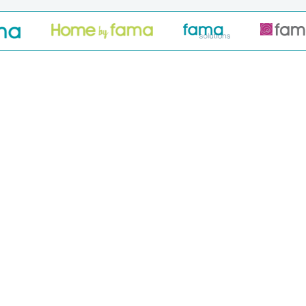
PRODUCTOS
Novedades
Sofás y modulares
Sofás Cama
Sillones y relax
Sillas y Taburetes
Mesas
Colecciones telas
Mobiliario Exterior
Alfombras y Mantas
Best sellers
SIMULADORES