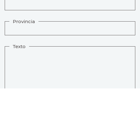
Provincia
Texto
He leído y acepto las condiciones de la
política de privacidad