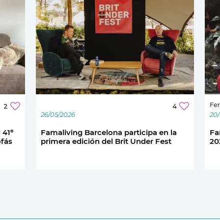
Fer
2
4
26/05/2026
20
 41º
Famaliving Barcelona participa en la
Fa
ofás
primera edición del Brit Under Fest
20