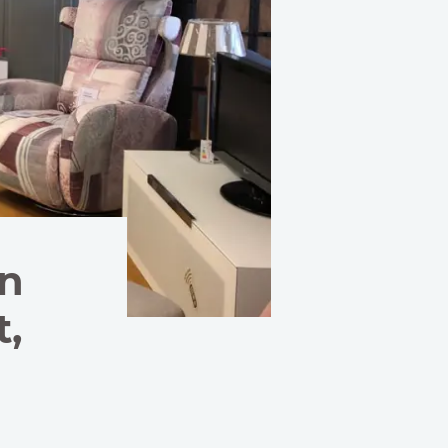
en
t,