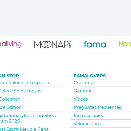
ON STOP
FAMALOVERS
para dolores de espalda
Concurso
 Colección de mesas
Garantía
Collection
Vídeos
29 Edition
Preguntas frecuentes
tual JanuaryFurnitureShow
Instrucciones
ham 2026
Valoraciones
ual Esprit Meuble Paris