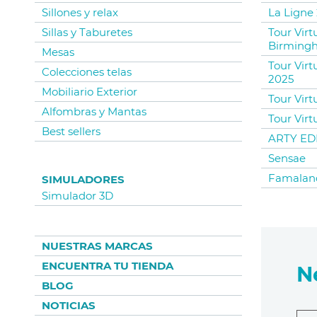
Sillones y relax
La Ligne 
Sillas y Taburetes
Tour Vir
Birming
Mesas
Tour Virt
Colecciones telas
2025
Mobiliario Exterior
Tour Virt
Alfombras y Mantas
Tour Virt
Best sellers
ARTY EDI
Sensae
Famalan
SIMULADORES
Simulador 3D
NUESTRAS MARCAS
ENCUENTRA TU TIENDA
N
BLOG
NOTICIAS