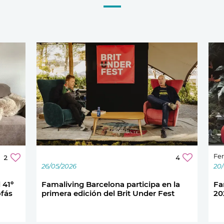
Fer
2
4
26/05/2026
20
 41º
Famaliving Barcelona participa en la
Fa
ofás
primera edición del Brit Under Fest
20