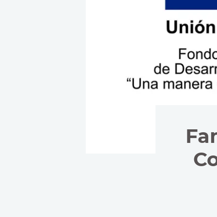
Fam
Co