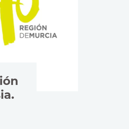
sión
ia.