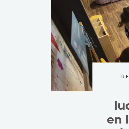
R
lu
en 