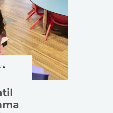
VA
til
Fama