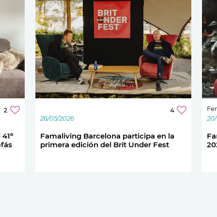
Fer
2
4
26/05/2026
20
 41º
Famaliving Barcelona participa en la
Fa
ofás
primera edición del Brit Under Fest
20