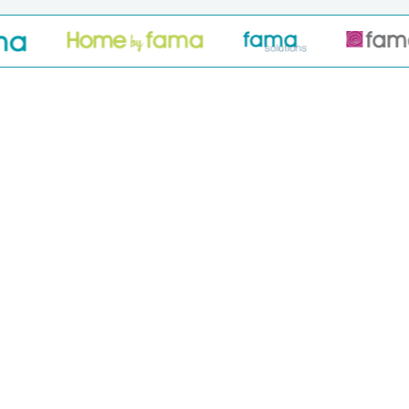
PRODUCTOS
Novedades
Sofás y modulares
Sofás Cama
Sillones y relax
Sillas y Taburetes
Mesas
Colecciones telas
Mobiliario Exterior
Alfombras y Mantas
Best sellers
SIMULADORES