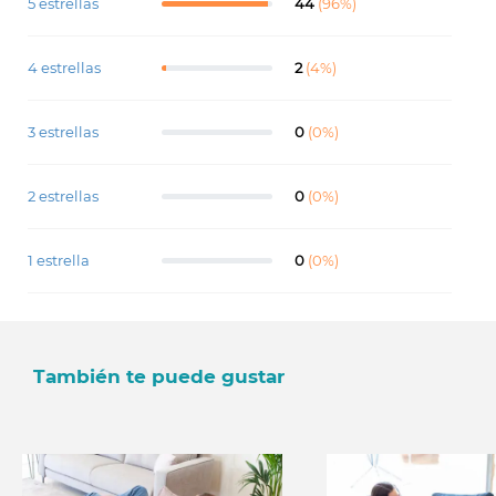
5 estrellas
44
(96%)
4 estrellas
2
(4%)
3 estrellas
0
(0%)
2 estrellas
0
(0%)
1 estrella
0
(0%)
También te puede gustar