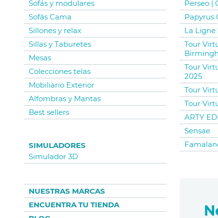
Sofás y modulares
Perseo |
Sofás Cama
Papyrus 
Sillones y relax
La Ligne 
Sillas y Taburetes
Tour Vir
Birming
Mesas
Tour Virt
Colecciones telas
2025
Mobiliario Exterior
Tour Virt
Alfombras y Mantas
Tour Virt
Best sellers
ARTY EDI
Sensae
Famalan
SIMULADORES
Simulador 3D
NUESTRAS MARCAS
ENCUENTRA TU TIENDA
N