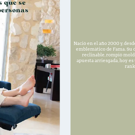
Nació en el año 2000 y, desd
emblemático de Fama. Su d
reclinable, rompió mold
apuesta arriesgada, hoy es
rank