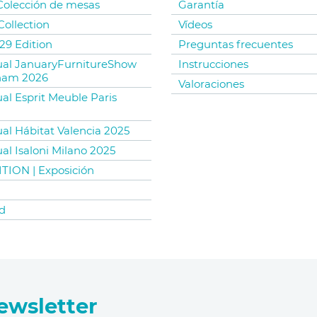
 Colección de mesas
Garantía
Collection
Vídeos
29 Edition
Preguntas frecuentes
tual JanuaryFurnitureShow
Instrucciones
ham 2026
Valoraciones
ual Esprit Meuble Paris
ual Hábitat Valencia 2025
ual Isaloni Milano 2025
TION | Exposición
d
ewsletter