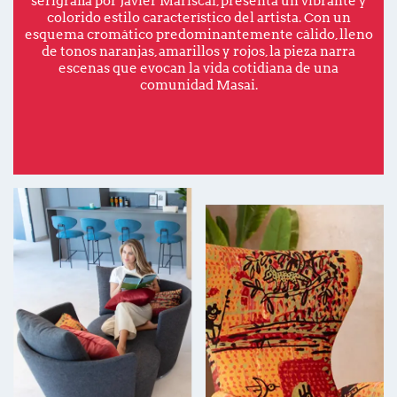
serigrafía por Javier Mariscal, presenta un vibrante y
colorido estilo característico del artista. Con un
esquema cromático predominantemente cálido, lleno
de tonos naranjas, amarillos y rojos, la pieza narra
escenas que evocan la vida cotidiana de una
comunidad Masai.