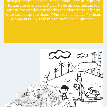
desapareciendo hasta que se quedan Fermin, Piquer y
Julián, que es el perro. Y a partir de ahí comienzan los
auténticos cómics, con fondos con historietas. Y luego
ellos son los que te dicen; “Quiero ir a la playa.” y dices
¡Venga vaaa...! y acaban haciendo lo que quieren.”