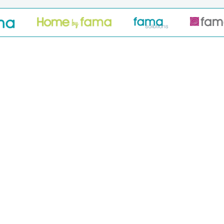
PRODUCTOS
Novedades
Sofás y modulares
Sofás Cama
Sillones y relax
Sillas y Taburetes
Mesas
Colecciones telas
Mobiliario Exterior
Alfombras y Mantas
Best sellers
SIMULADORES