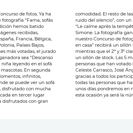
rso de fotos. Ya ha
alistas han sido “El
 fotografía “Fama, sofás
Lenny como protagonista y
edición hemos batido
 podemos ver un sofá
mágenes recibidas,
sta 26º edición de
spaña, Francia, Bélgica,
ma, sofás para disfrutar
Polonia, Países Bajos,
o una TV como premio,
 ganadora sea “Descanso
orteadas entre todas las
niña leyendo en el sofá
 parar a Mariluz Veiras,
s. En segunda
oli. Damos las
mentos, infinitos,
sta nueva edición y a
nde se puede ver un sofá
o su imagen favorita. En
o, disfrutado con mucha
a nueva edición, que en
esta ocasión ya será la nú
a disfrutados con gran