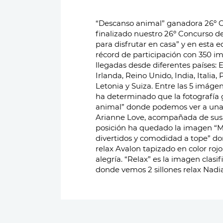
“Descanso animal” ganadora 26º Concu
comodidad. El resto de las imágenes fin
finalizado nuestro 26º Concurso de
ruido del silencio”, con un sillón 
para disfrutar en casa” y en esta 
“Le calme après la tempête” donde
récord de participación con 350 i
Simone. La fotografía ganadora de e
llegadas desde diferentes países: E
nuestro Concurso de fotografía “Fa
Irlanda, Reino Unido, India, Italia, 
en casa” recibirá un sillón Lenny 
Letonia y Suiza. Entre las 5 imágenes más votadas, el jurado
mientras que el 2º y 3º clasificados serán obsequiados con
ha determinado que la fotografía
un sillón de stock. Las 5 mantas s
animal” donde podemos ver a una 
personas que han votado han ido a
Arianne Love, acompañada de sus mascota
Celeste Carrasco, José Ángel, Elozano y Y
posición ha quedado la imagen “Mo
gracias a todos los participantes de e
divertidos y comodidad a tope” do
todas las personas que han votad
relax Avalon tapizado en color roj
unos días pondremos en marcha un
alegría. “Relax” es la imagen clasificada en tercer lugar
donde vemos 2 sillones relax Nadi