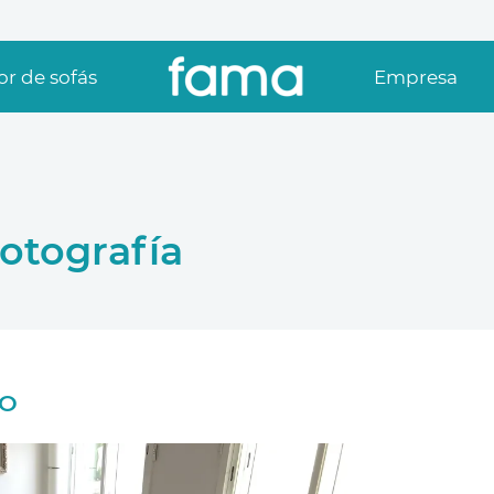
r de sofás
Empresa
otografía
DO