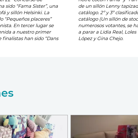
ha sido “Fama Sister”, una
 en cualquier tela de nuestro
fá y sillón Helsinki. La
rán un sillón de nuestro
do “Pequeños placeres”
catálogo (Un sillón de st
ista. En tercer lugar se
numerosos votantes, se h
enida a nuestro primer
a parar a Lidia Real, Loles
e finalistas han sido “Dans
López y Gina Chejo.
nes