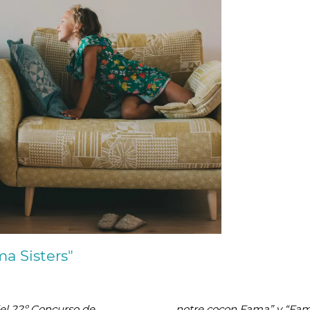
a Sisters"
el 22º Concurso de
notre cocon Fama” y “Fam