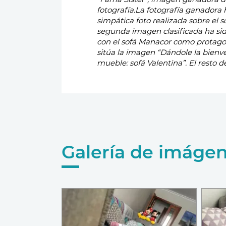
fotografía.
La fotografía ganadora 
de un sillón Lenny tapizado
simpática foto realizada sobre el so
catálogo. 2º y 3º clasificado recibi
segunda imagen clasificada ha si
con el sofá Manacor como protagon
sitúa la imagen “Dándole la bienv
mueble: sofá Valentina”. El resto d
Galería de imáge