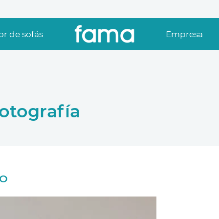
r de sofás
Empresa
otografía
DO