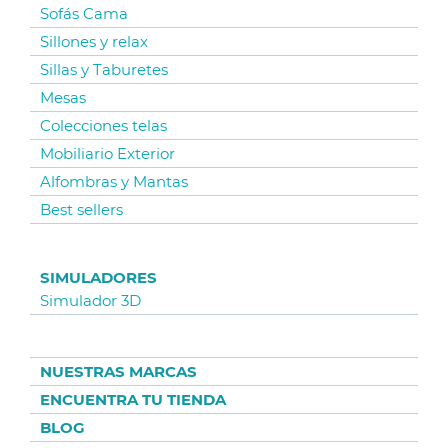
Sofás Cama
Sillones y relax
Sillas y Taburetes
Mesas
Colecciones telas
Mobiliario Exterior
Alfombras y Mantas
Best sellers
SIMULADORES
Simulador 3D
My Swiss friends enjoying an Irish whiskey on
my Spanish couches!
NUESTRAS MARCAS
ENCUENTRA TU TIENDA
BLOG