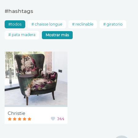
#hashtags
todos
chaisse longue
reclinable
giratorio
pata madera
Mostrar más
Christie
344