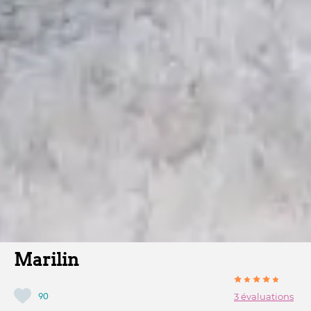
Marilin
90
3 évaluations